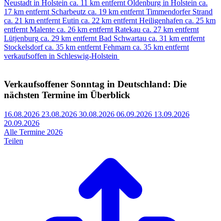
Neustadt in Holstein
ca. 11 km entfernt
Oldenburg in Holstein
ca.
17 km entfernt
Scharbeutz
ca. 19 km entfernt
Timmendorfer Strand
ca. 21 km entfernt
Eutin
ca. 22 km entfernt
Heiligenhafen
ca. 25 km
entfernt
Malente
ca. 26 km entfernt
Ratekau
ca. 27 km entfernt
Lütjenburg
ca. 29 km entfernt
Bad Schwartau
ca. 31 km entfernt
Stockelsdorf
ca. 35 km entfernt
Fehmarn
ca. 35 km entfernt
verkaufsoffen in Schleswig-Holstein
Verkaufsoffener Sonntag in Deutschland: Die
nächsten Termine im Überblick
16.08.2026
23.08.2026
30.08.2026
06.09.2026
13.09.2026
20.09.2026
Alle Termine 2026
Teilen