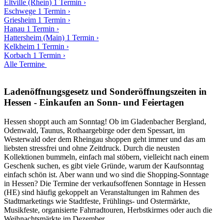
Eltville (Rhein)
1 Termin
›
Eschwege
1 Termin
›
Griesheim
1 Termin
›
Hanau
1 Termin
›
Hattersheim (Main)
1 Termin
›
Kelkheim
1 Termin
›
Korbach
1 Termin
›
Alle Termine
Ladenöffnungsgesetz und Sonderöffnungszeiten in
Hessen - Einkaufen an Sonn- und Feiertagen
Hessen shoppt auch am Sonntag! Ob im Gladenbacher Bergland,
Odenwald, Taunus, Rothaargebirge oder dem Spessart, im
Westerwald oder dem Rheingau shoppen geht immer und das am
liebsten stressfrei und ohne Zeitdruck. Durch die neusten
Kollektionen bummeln, einfach mal stöbern, vielleicht nach einem
Geschenk suchen, es gibt viele Gründe, warum der Kaufsonntag
einfach schön ist. Aber wann und wo sind die Shopping-Sonntage
in Hessen? Die Termine der verkaufsoffenen Sonntage in Hessen
(HE) sind häufig gekoppelt an Veranstaltungen im Rahmen des
Stadtmarketings wie Stadtfeste, Frühlings- und Ostermärkte,
Musikfeste, organisierte Fahrradtouren, Herbstkirmes oder auch die
Weihnachtsmärkte im Dezember.