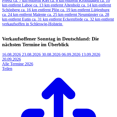
Preetz
ca. 7 km entfernt
Kiel
ca. 8 km entfernt
Kronshagen
ca. 10
km entfernt
Laboe
ca. 13 km entfernt
Altenholz
ca. 14 km entfernt
Schönberg
ca. 16 km entfernt
Plön
ca. 19 km entfernt
Lütjenburg
ca. 24 km entfernt
Malente
ca. 25 km entfernt
Neumünster
ca. 28
km entfernt
Eutin
ca. 31 km entfernt
Eckernförde
ca. 32 km entfernt
verkaufsoffen in Schleswig-Holstein
Verkaufsoffener Sonntag in Deutschland: Die
nächsten Termine im Überblick
16.08.2026
23.08.2026
30.08.2026
06.09.2026
13.09.2026
20.09.2026
Alle Termine 2026
Teilen