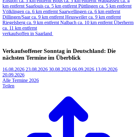
Ensdorf
ca. 3 km entfernt
Bous
ca. 3 km entfernt
Wadgassen
ca. 4
km entfernt
Saarlouis
ca. 5 km entfernt
Püttlingen
ca. 5 km entfernt
Völklingen
ca. 6 km entfernt
Saarwellingen
ca. 6 km entfernt
Dillingen/Saar
ca. 9 km entfernt
Heusweiler
ca. 9 km entfernt
Riegelsberg
ca. 9 km entfernt
Nalbach
ca. 10 km entfernt
Überherrn
ca. 11 km entfernt
verkaufsoffen in Saarland
Verkaufsoffener Sonntag in Deutschland: Die
nächsten Termine im Überblick
16.08.2026
23.08.2026
30.08.2026
06.09.2026
13.09.2026
20.09.2026
Alle Termine 2026
Teilen