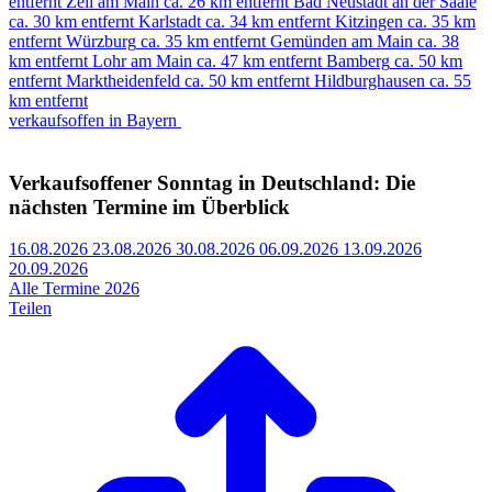
entfernt
Zeil am Main
ca. 26 km entfernt
Bad Neustadt an der Saale
ca. 30 km entfernt
Karlstadt
ca. 34 km entfernt
Kitzingen
ca. 35 km
entfernt
Würzburg
ca. 35 km entfernt
Gemünden am Main
ca. 38
km entfernt
Lohr am Main
ca. 47 km entfernt
Bamberg
ca. 50 km
entfernt
Marktheidenfeld
ca. 50 km entfernt
Hildburghausen
ca. 55
km entfernt
verkaufsoffen in Bayern
Verkaufsoffener Sonntag in Deutschland: Die
nächsten Termine im Überblick
16.08.2026
23.08.2026
30.08.2026
06.09.2026
13.09.2026
20.09.2026
Alle Termine 2026
Teilen