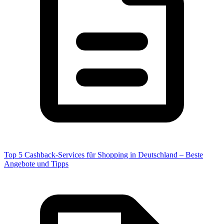
Top 5 Cashback-Services für Shopping in Deutschland – Beste
Angebote und Tipps