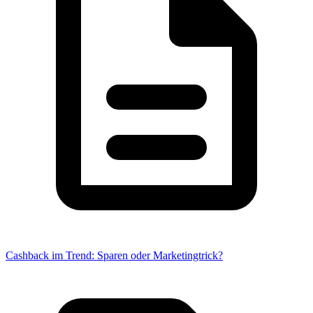
Cashback im Trend: Sparen oder Marketingtrick?