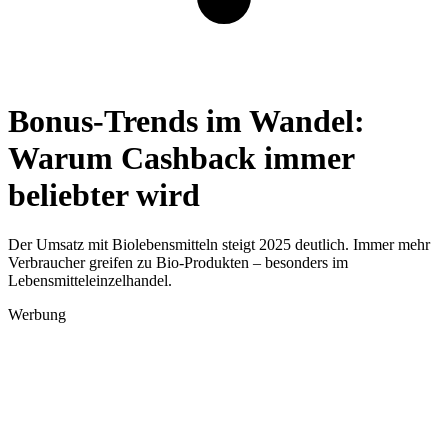
Bonus-Trends im Wandel:
Warum Cashback immer
beliebter wird
Der Umsatz mit Biolebensmitteln steigt 2025 deutlich. Immer mehr
Verbraucher greifen zu Bio-Produkten – besonders im
Lebensmitteleinzelhandel.
Werbung