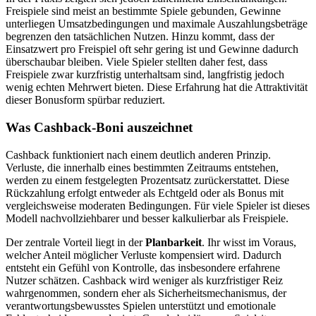
Freispiele sind meist an bestimmte Spiele gebunden, Gewinne
unterliegen Umsatzbedingungen und maximale Auszahlungsbeträge
begrenzen den tatsächlichen Nutzen. Hinzu kommt, dass der
Einsatzwert pro Freispiel oft sehr gering ist und Gewinne dadurch
überschaubar bleiben. Viele Spieler stellten daher fest, dass
Freispiele zwar kurzfristig unterhaltsam sind, langfristig jedoch
wenig echten Mehrwert bieten. Diese Erfahrung hat die Attraktivität
dieser Bonusform spürbar reduziert.
Was Cashback-Boni auszeichnet
Cashback funktioniert nach einem deutlich anderen Prinzip.
Verluste, die innerhalb eines bestimmten Zeitraums entstehen,
werden zu einem festgelegten Prozentsatz zurückerstattet. Diese
Rückzahlung erfolgt entweder als Echtgeld oder als Bonus mit
vergleichsweise moderaten Bedingungen. Für viele Spieler ist dieses
Modell nachvollziehbarer und besser kalkulierbar als Freispiele.
Der zentrale Vorteil liegt in der
Planbarkeit
. Ihr wisst im Voraus,
welcher Anteil möglicher Verluste kompensiert wird. Dadurch
entsteht ein Gefühl von Kontrolle, das insbesondere erfahrene
Nutzer schätzen. Cashback wird weniger als kurzfristiger Reiz
wahrgenommen, sondern eher als Sicherheitsmechanismus, der
verantwortungsbewusstes Spielen unterstützt und emotionale