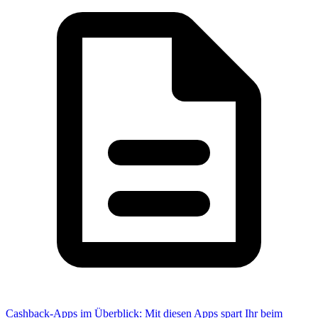
Cashback-Apps im Überblick: Mit diesen Apps spart Ihr beim