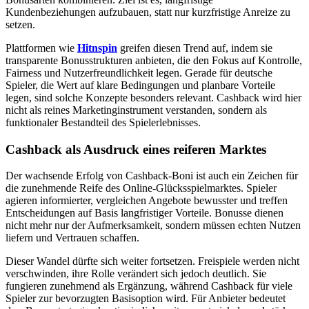
Kundenbeziehungen aufzubauen, statt nur kurzfristige Anreize zu
setzen.
Plattformen wie
Hitnspin
greifen diesen Trend auf, indem sie
transparente Bonusstrukturen anbieten, die den Fokus auf Kontrolle,
Fairness und Nutzerfreundlichkeit legen. Gerade für deutsche
Spieler, die Wert auf klare Bedingungen und planbare Vorteile
legen, sind solche Konzepte besonders relevant. Cashback wird hier
nicht als reines Marketinginstrument verstanden, sondern als
funktionaler Bestandteil des Spielerlebnisses.
Cashback als Ausdruck eines reiferen Marktes
Der wachsende Erfolg von Cashback-Boni ist auch ein Zeichen für
die zunehmende Reife des Online-Glücksspielmarktes. Spieler
agieren informierter, vergleichen Angebote bewusster und treffen
Entscheidungen auf Basis langfristiger Vorteile. Bonusse dienen
nicht mehr nur der Aufmerksamkeit, sondern müssen echten Nutzen
liefern und Vertrauen schaffen.
Dieser Wandel dürfte sich weiter fortsetzen. Freispiele werden nicht
verschwinden, ihre Rolle verändert sich jedoch deutlich. Sie
fungieren zunehmend als Ergänzung, während Cashback für viele
Spieler zur bevorzugten Basisoption wird. Für Anbieter bedeutet