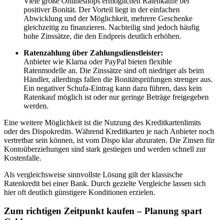
Viele große Onlineshops ermöglichen Ratenkäufe bei
positiver Bonität. Der Vorteil liegt in der einfachen
Abwicklung und der Möglichkeit, mehrere Geschenke
gleichzeitig zu finanzieren. Nachteilig sind jedoch häufig
hohe Zinssätze, die den Endpreis deutlich erhöhen.
Ratenzahlung über Zahlungsdienstleister:
Anbieter wie Klarna oder PayPal bieten flexible
Ratenmodelle an. Die Zinssätze sind oft niedriger als beim
Händler, allerdings fallen die Bonitätsprüfungen strenger aus.
Ein negativer Schufa-Eintrag kann dazu führen, dass kein
Ratenkauf möglich ist oder nur geringe Beträge freigegeben
werden.
Eine weitere Möglichkeit ist die Nutzung des Kreditkartenlimits
oder des Dispokredits. Während Kreditkarten je nach Anbieter noch
vertretbar sein können, ist vom Dispo klar abzuraten. Die Zinsen für
Kontoüberziehungen sind stark gestiegen und werden schnell zur
Kostenfalle.
Als vergleichsweise sinnvollste Lösung gilt der klassische
Ratenkredit bei einer Bank. Durch gezielte Vergleiche lassen sich
hier oft deutlich günstigere Konditionen erzielen.
Zum richtigen Zeitpunkt kaufen – Planung spart