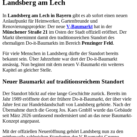
Landsberg am Lech
In
Landsberg am Lech in Bayern
gibt es ab sofort einen neuen
Anlaufpunkt für Heimwerker, Gartenfreunde und
Renovierungsprojekte: Der neue
V-Baumarkt
hat in der
Münchener Straße 21
im Osten der Stadt offiziell eröffnet. Der
Markt übernimmt damit den traditionsreichen Standort des
ehemaligen Do-it-Baumarkts im Bereich
Penzinger Feld
.
Für viele Menschen in Landsberg dürfte der Standort bereits
bekannt sein. Über Jahrzehnte war dort der Do-it-Baumarkt
ansässig. Nun beginnt mit dem neuen V-Baumarkt ein weiteres
Kapitel an gleicher Stelle.
Neuer Baumarkt auf traditionsreichem Standort
Der Standort blickt auf eine lange Geschichte zurück. Bereits im
Jahr 1989 eröffnete dort der frühere Do-it-Baumarkt, der über viele
Jahre fest zur Handelslandschaft von Landsberg gehörte. Nach der
Übernahme durch die Georg Jos. Kaes GmbH wurde das Gebäude
seit März 2026 umfassend modernisiert und an das neue Baumarkt-
Konzept angepasst.
Mit der offiziellen Neueröffnung gehört Landsberg nun zu den
mittlerweile zahlreichen Standorten der V-Baumarkt-Gruppe.