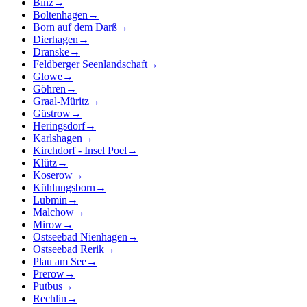
Binz
→
Boltenhagen
→
Born auf dem Darß
→
Dierhagen
→
Dranske
→
Feldberger Seenlandschaft
→
Glowe
→
Göhren
→
Graal-Müritz
→
Güstrow
→
Heringsdorf
→
Karlshagen
→
Kirchdorf - Insel Poel
→
Klütz
→
Koserow
→
Kühlungsborn
→
Lubmin
→
Malchow
→
Mirow
→
Ostseebad Nienhagen
→
Ostseebad Rerik
→
Plau am See
→
Prerow
→
Putbus
→
Rechlin
→