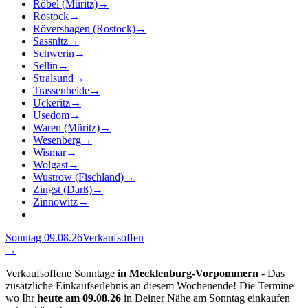
Röbel (Müritz)
→
Rostock
→
Rövershagen (Rostock)
→
Sassnitz
→
Schwerin
→
Sellin
→
Stralsund
→
Trassenheide
→
Ückeritz
→
Usedom
→
Waren (Müritz)
→
Wesenberg
→
Wismar
→
Wolgast
→
Wustrow (Fischland)
→
Zingst (Darß)
→
Zinnowitz
→
Sonntag 09.08.26
Verkaufsoffen
→
Verkaufsoffene Sonntage
in Mecklenburg-Vorpommern
- Das
zusätzliche Einkaufserlebnis an diesem Wochenende! Die Termine
wo Ihr
heute am 09.08.26
in Deiner Nähe am Sonntag einkaufen