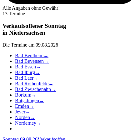
Alle Angaben ohne Gewähr!
13 Termine
Verkaufsoffener Sonntag
in
Niedersachsen
Die Termine am 09.08.2026
Bad Bentheim
→
Bad Bevensen
→
Bad Essen
→
Bad Iburg
→
Bad Laer
→
Bad Rothenfelde
→
Bad Zwischenahn
→
Borkum
→
Butjadingen
→
Emden
→
Jever
→
Norden
→
Norderney
→
Sonntag 09.08.26
Verkaufsoffen