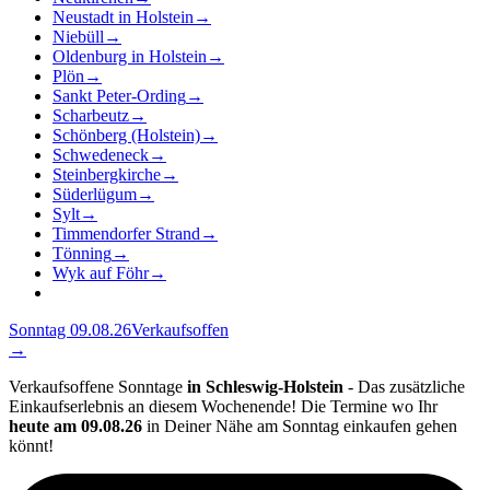
Neustadt in Holstein
→
Niebüll
→
Oldenburg in Holstein
→
Plön
→
Sankt Peter-Ording
→
Scharbeutz
→
Schönberg (Holstein)
→
Schwedeneck
→
Steinbergkirche
→
Süderlügum
→
Sylt
→
Timmendorfer Strand
→
Tönning
→
Wyk auf Föhr
→
Sonntag 09.08.26
Verkaufsoffen
→
Verkaufsoffene Sonntage
in Schleswig-Holstein
- Das zusätzliche
Einkaufserlebnis an diesem Wochenende! Die Termine wo Ihr
heute am 09.08.26
in Deiner Nähe am Sonntag einkaufen gehen
könnt!