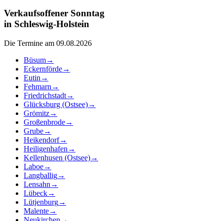
Verkaufsoffener Sonntag
in
Schleswig-Holstein
Die Termine am 09.08.2026
Büsum
→
Eckernförde
→
Eutin
→
Fehmarn
→
Friedrichstadt
→
Glücksburg (Ostsee)
→
Grömitz
→
Großenbrode
→
Grube
→
Heikendorf
→
Heiligenhafen
→
Kellenhusen (Ostsee)
→
Laboe
→
Langballig
→
Lensahn
→
Lübeck
→
Lütjenburg
→
Malente
→
Neukirchen
→