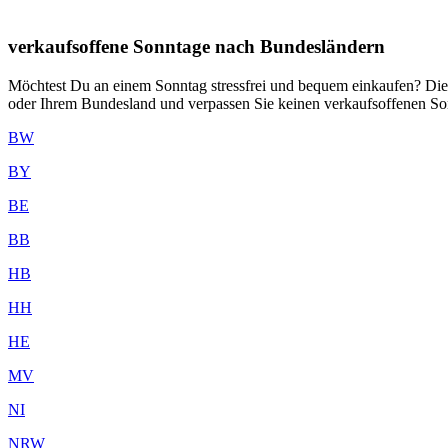
verkaufsoffene Sonntage nach Bundesländern
Möchtest Du an einem Sonntag stressfrei und bequem einkaufen? Die 
oder Ihrem Bundesland und verpassen Sie keinen verkaufsoffenen So
BW
BY
BE
BB
HB
HH
HE
MV
NI
NRW